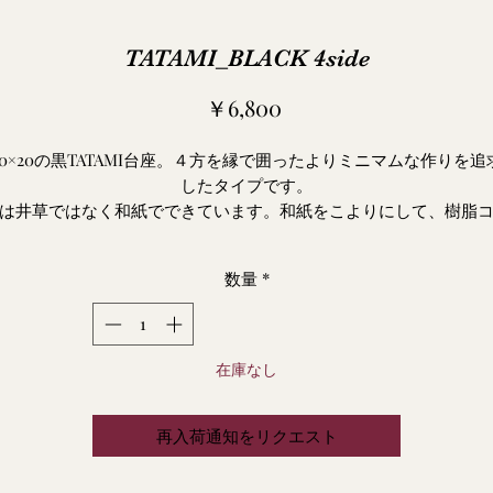
TATAMI_BLACK 4side
価
￥6,800
格
20×20の黒TATAMI台座。４方を縁で囲ったよりミニマムな作りを追
したタイプです。
は井草ではなく和紙でできています。和紙をこよりにして、樹脂
ィングしているので、撥水性に優れています。イ草に比べて、カ
心配や色あせも少ないです。
数量
*
※色味は写真よりブルーは感じません。
在庫なし
再入荷通知をリクエスト