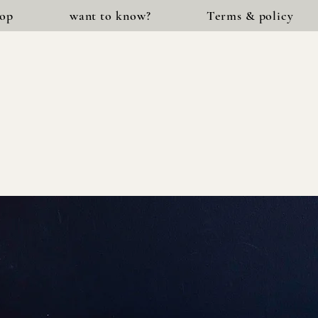
hop
want to know?
Terms & policy